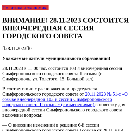
гарантия, выезд в день обращени...
01.04.2026
Политика и экономика
Правительство России выделит Крыму дополнительные
средства на программу социальн...
01.04.2026
Более 25 тысяч «квадратов» преобразятся в ближайшее
ВНИМАНИЕ! 28.11.2023 СОСТОИТСЯ
время...
26.02.2026
ВНЕОЧЕРЕДНАЯ СЕССИЯ
В Симферополе очищают реку Салгир: работы ведутся
от Потёмкинской до Гагарина...
05.09.2025
ГОРОДСКОГО СОВЕТА
28.11.2023
0
Уважаемые жители муниципального образования!
28.11.2023 в 11-00 час. состоится 103-я внеочередная сессия
Симферопольского городского совета II созыва (г.
Симферополь, ул. Толстого, 15, Большой зал).
В соответствии с распоряжением председателя
Симферопольского городского совета от
20.11.2023 № 51-с «О
созыве внеочередной 103-й сессии Симферопольского
городского совета II созыва» (с изменениями)
в повестку дня
внеочередной сессии Симферопольского городского совета
включены вопросы:
— О внесении изменений в решение 6-й сессии
Симферопольского городского совета I созыва от 28.11.2014