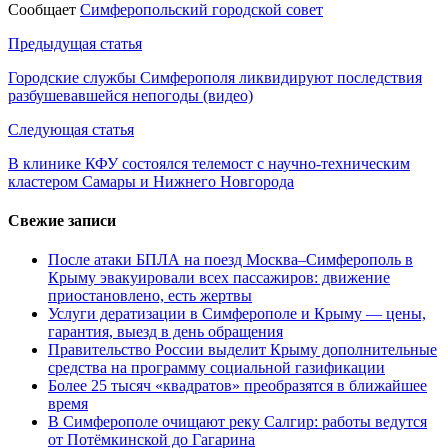
Сообщает
Симферопольский городской совет
Навигация
Предыдущая статья
по
Городские службы Симферополя ликвидируют последствия
разбушевавшейся непогоды (видео)
записям
Следующая статья
В клинике КФУ состоялся телемост с научно-техническим
кластером Самары и Нижнего Новгорода
Свежие записи
После атаки БПЛА на поезд Москва–Симферополь в
Крыму эвакуировали всех пассажиров: движение
приостановлено, есть жертвы
Услуги дератизации в Симферополе и Крыму — цены,
гарантия, выезд в день обращения
Правительство России выделит Крыму дополнительные
средства на программу социальной газификации
Более 25 тысяч «квадратов» преобразятся в ближайшее
время
В Симферополе очищают реку Салгир: работы ведутся
от Потёмкинской до Гагарина