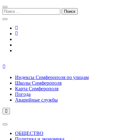
Перейти
Перейти
к
к
Поиск:
навигации
содержимому
Симферополь городской сайт
Индексы Симферополя по улицам
Школы Симферополя
Карта Симферополя
Погода
Аварийные службы
ОБЩЕСТВО
Политика и экономика