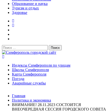
Образование и наука
Туризм и отдых
Здоровье
Поиск:
Симферополь городской сайт
Индексы Симферополя по улицам
Школы Симферополя
Карта Симферополя
Погода
Аварийные службы
Новости
Главная
После атаки БПЛА на поезд Москва–Симферополь в
Политика и экономика
Крыму эвакуировали всех пассажиро...
08.06.2026
ВНИМАНИЕ! 28.11.2023 СОСТОИТСЯ
Услуги дератизации в Симферополе и Крыму — цены,
ВНЕОЧЕРЕДНАЯ СЕССИЯ ГОРОДСКОГО СОВЕТА