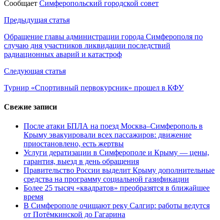
Сообщает
Симферопольский городской совет
Навигация
Предыдущая статья
по
Обращение главы администрации города Симферополя по
случаю дня участников ликвидации последствий
записям
радиационных аварий и катастроф
Следующая статья
Турнир «Спортивный первокурсник» прошел в КФУ
Свежие записи
После атаки БПЛА на поезд Москва–Симферополь в
Крыму эвакуировали всех пассажиров: движение
приостановлено, есть жертвы
Услуги дератизации в Симферополе и Крыму — цены,
гарантия, выезд в день обращения
Правительство России выделит Крыму дополнительные
средства на программу социальной газификации
Более 25 тысяч «квадратов» преобразятся в ближайшее
время
В Симферополе очищают реку Салгир: работы ведутся
от Потёмкинской до Гагарина