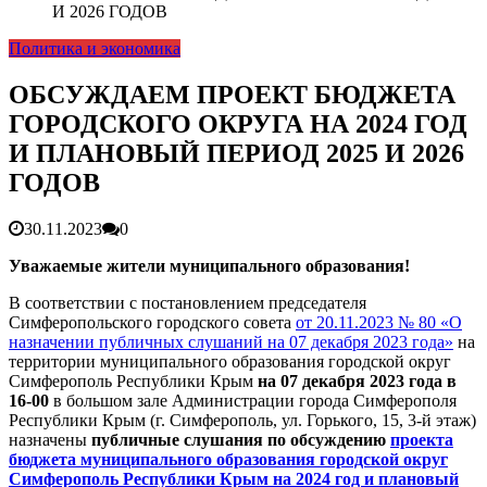
гарантия, выезд в день обращени...
01.04.2026
И 2026 ГОДОВ
Правительство России выделит Крыму дополнительные
Политика и экономика
средства на программу социальн...
01.04.2026
Более 25 тысяч «квадратов» преобразятся в ближайшее
время...
26.02.2026
ОБСУЖДАЕМ ПРОЕКТ БЮДЖЕТА
В Симферополе очищают реку Салгир: работы ведутся
ГОРОДСКОГО ОКРУГА НА 2024 ГОД
от Потёмкинской до Гагарина...
05.09.2025
И ПЛАНОВЫЙ ПЕРИОД 2025 И 2026
ГОДОВ
30.11.2023
0
Уважаемые жители муниципального образования!
В соответствии с постановлением председателя
Симферопольского городского совета
от 20.11.2023 № 80 «О
назначении публичных слушаний на 07 декабря 2023 года»
на
территории муниципального образования городской округ
Симферополь Республики Крым
на 07 декабря 2023 года в
16-00
в большом зале Администрации города Симферополя
Республики Крым (г. Симферополь, ул. Горького, 15, 3-й этаж)
назначены
публичные слушания по обсуждению
проекта
бюджета муниципального образования городской округ
Симферополь Республики Крым на 2024 год и плановый