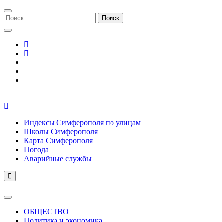
Перейти
Перейти
к
к
Поиск:
навигации
содержимому
Симферополь городской сайт
Индексы Симферополя по улицам
Школы Симферополя
Карта Симферополя
Погода
Аварийные службы
ОБЩЕСТВО
Политика и экономика