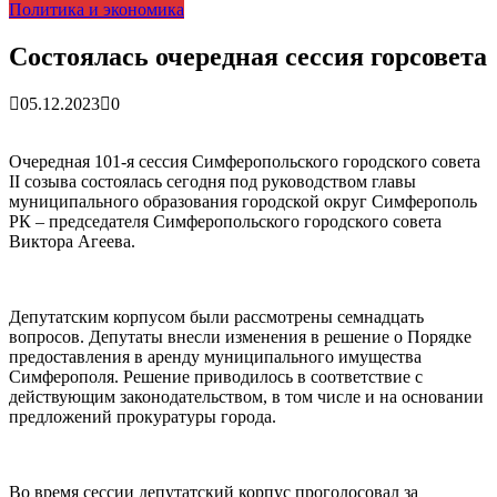
Политика и экономика
гарантия, выезд в день обращени...
01.04.2026
Правительство России выделит Крыму дополнительные
средства на программу социальн...
01.04.2026
Состоялась очередная сессия горсовета
Более 25 тысяч «квадратов» преобразятся в ближайшее
время...
26.02.2026
05.12.2023
0
В Симферополе очищают реку Салгир: работы ведутся
от Потёмкинской до Гагарина...
05.09.2025
Очередная 101-я сессия Симферопольского городского совета
II созыва состоялась сегодня под руководством главы
муниципального образования городской округ Симферополь
РК – председателя Симферопольского городского совета
Виктора Агеева.
Депутатским корпусом были рассмотрены семнадцать
вопросов. Депутаты внесли изменения в решение о Порядке
предоставления в аренду муниципального имущества
Симферополя. Решение приводилось в соответствие с
действующим законодательством, в том числе и на основании
предложений прокуратуры города.
Во время сессии депутатский корпус проголосовал за