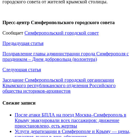
городского совета от жителей крымской столицы.
Пресс-центр Симферопольского городского совета
Сообщает
Симферопольский городской совет
Навигация
Предыдущая статья
по
Поздравление главы администрации города Симферополя с
праздником – Днем добровольца (волонтера)
записям
Следующая статья
Заседание Симферопольской городской организации
Крымского республиканского отделения Российского
общества историков-архивистов
Свежие записи
После атаки БПЛА на поезд Москва–Симферополь в
Крыму эвакуировали всех пассажиров: движение
приостановлено, есть жертвы
Услуги дератизации в Симферополе и Крыму — цены,
гарантия, выезд в день обращения