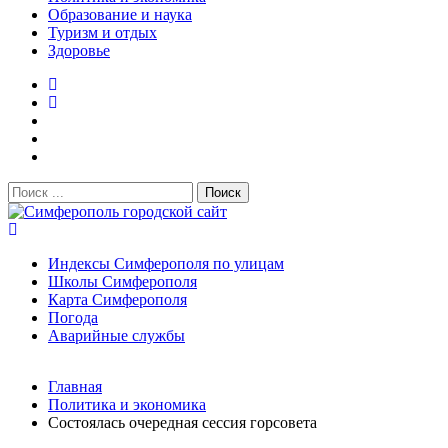
Образование и наука
Туризм и отдых
Здоровье
Поиск:
Симферополь городской сайт
Индексы Симферополя по улицам
Школы Симферополя
Карта Симферополя
Погода
Аварийные службы
Новости
Главная
После атаки БПЛА на поезд Москва–Симферополь в
Политика и экономика
Крыму эвакуировали всех пассажиро...
08.06.2026
Состоялась очередная сессия горсовета
Услуги дератизации в Симферополе и Крыму — цены,