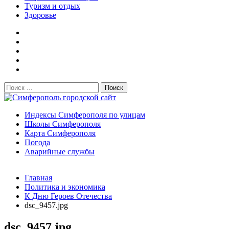
Туризм и отдых
Здоровье
Поиск:
Симферополь городской сайт
Индексы Симферополя по улицам
Школы Симферополя
Карта Симферополя
Погода
Аварийные службы
Новости
Главная
После атаки БПЛА на поезд Москва–Симферополь в
Политика и экономика
Крыму эвакуировали всех пассажиро...
08.06.2026
К Дню Героев Отечества
Услуги дератизации в Симферополе и Крыму — цены,
dsc_9457.jpg
гарантия, выезд в день обращени...
01.04.2026
Правительство России выделит Крыму дополнительные
dsc_9457.jpg