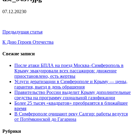
средства на программу социальн...
01.04.2026
Более 25 тысяч «квадратов» преобразятся в ближайшее
07.12.2023
0
время...
26.02.2026
В Симферополе очищают реку Салгир: работы ведутся
от Потёмкинской до Гагарина...
05.09.2025
Навигация
Предыдущая статья
по
К Дню Героев Отечества
записям
Свежие записи
После атаки БПЛА на поезд Москва–Симферополь в
Крыму эвакуировали всех пассажиров: движение
приостановлено, есть жертвы
Услуги дератизации в Симферополе и Крыму — цены,
гарантия, выезд в день обращения
Правительство России выделит Крыму дополнительные
средства на программу социальной газификации
Более 25 тысяч «квадратов» преобразятся в ближайшее
время
В Симферополе очищают реку Салгир: работы ведутся
от Потёмкинской до Гагарина
Рубрики