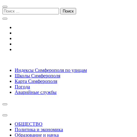
Перейти
Перейти
к
к
Поиск:
навигации
содержимому
Симферополь городской сайт
Индексы Симферополя по улицам
Школы Симферополя
Карта Симферополя
Погода
Аварийные службы
ОБЩЕСТВО
Политика и экономика
Образование и наука