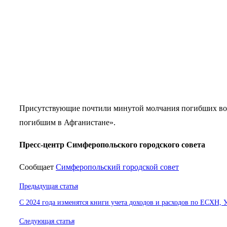
Присутствующие почтили минутой молчания погибших во
погибшим в Афганистане».
Пресс-центр Симферопольского городского совета
Сообщает
Симферопольский городской совет
Навигация
Предыдущая статья
по
С 2024 года изменятся книги учета доходов и расходов по ЕСХН,
записям
Следующая статья