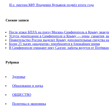
И.о. ректора КФУ Владимир Курьянов подвёл итоги года
Свежие записи
После атаки БПЛА на поезд Москва–Симферополь в Крыму эвакуир
Услуги дератизации в Симферополе и Крыму — цены, гарантия, в
Правительство России выделит Крыму дополнительные средства н
Более 25 тысяч «квадратов» преобразятся в ближайшее время
В Симферополе очищают реку Салгир: работы ведутся от Потёмкин
Рубрики
Здоровье
Образование и наука
ОБЩЕСТВО
Политика и экономика