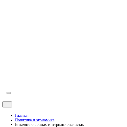
Индексы Симферополя по улицам
Симферополь городской сайт
Школы Симферополя
Карта Симферополя
Погода
Аварийные службы
Главная
Политика и экономика
В память о воинах-интернационалистах