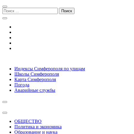
Перейти
Перейти
к
к
Поиск:
навигации
содержимому
Симферополь городской сайт
Индексы Симферополя по улицам
Школы Симферополя
Карта Симферополя
Погода
Аварийные службы
ОБЩЕСТВО
Политика и экономика
Образование и наука