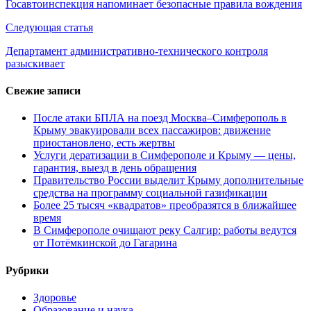
по
Госавтоинспекция напоминает безопасные правила вождения
записям
Следующая статья
Департамент административно-технического контроля
разыскивает
Свежие записи
После атаки БПЛА на поезд Москва–Симферополь в
Крыму эвакуировали всех пассажиров: движение
приостановлено, есть жертвы
Услуги дератизации в Симферополе и Крыму — цены,
гарантия, выезд в день обращения
Правительство России выделит Крыму дополнительные
средства на программу социальной газификации
Более 25 тысяч «квадратов» преобразятся в ближайшее
время
В Симферополе очищают реку Салгир: работы ведутся
от Потёмкинской до Гагарина
Рубрики
Здоровье
Образование и наука