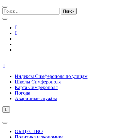
Перейти
Перейти
к
к
Поиск:
навигации
содержимому
Симферополь городской сайт
Индексы Симферополя по улицам
Школы Симферополя
Карта Симферополя
Погода
Аварийные службы
ОБЩЕСТВО
Политика и экономика