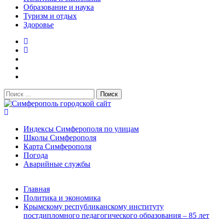
Образование и наука
Туризм и отдых
Здоровье
Поиск:
Симферополь городской сайт
Индексы Симферополя по улицам
Школы Симферополя
Карта Симферополя
Погода
Аварийные службы
Новости
Главная
После атаки БПЛА на поезд Москва–Симферополь в
Политика и экономика
Крыму эвакуировали всех пассажиро...
08.06.2026
Крымскому республиканскому институту
Услуги дератизации в Симферополе и Крыму — цены,
постдипломного педагогического образования – 85 лет