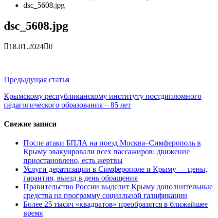
гарантия, выезд в день обращени...
01.04.2026
dsc_5608.jpg
Правительство России выделит Крыму дополнительные
средства на программу социальн...
01.04.2026
dsc_5608.jpg
Более 25 тысяч «квадратов» преобразятся в ближайшее
время...
26.02.2026
18.01.2024
0
В Симферополе очищают реку Салгир: работы ведутся
от Потёмкинской до Гагарина...
05.09.2025
Навигация
Предыдущая статья
по
Крымскому республиканскому институту постдипломного
педагогического образования – 85 лет
записям
Свежие записи
После атаки БПЛА на поезд Москва–Симферополь в
Крыму эвакуировали всех пассажиров: движение
приостановлено, есть жертвы
Услуги дератизации в Симферополе и Крыму — цены,
гарантия, выезд в день обращения
Правительство России выделит Крыму дополнительные
средства на программу социальной газификации
Более 25 тысяч «квадратов» преобразятся в ближайшее
время