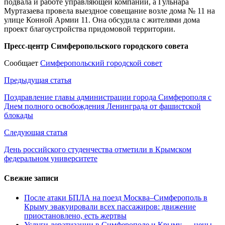
подвала и работе управляющей компании, а Гульнара
Муртазаева провела выездное совещание возле дома № 11 на
улице Конной Армии 11. Она обсудила с жителями дома
проект благоустройства придомовой территории.
Пресс-центр Симферопольского городского совета
Сообщает
Симферопольский городской совет
Навигация
Предыдущая статья
по
Поздравление главы администрации города Симферополя с
Днем полного освобождения Ленинграда от фашистской
записям
блокады
Следующая статья
День российского студенчества отметили в Крымском
федеральном университете
Свежие записи
После атаки БПЛА на поезд Москва–Симферополь в
Крыму эвакуировали всех пассажиров: движение
приостановлено, есть жертвы
Услуги дератизации в Симферополе и Крыму — цены,