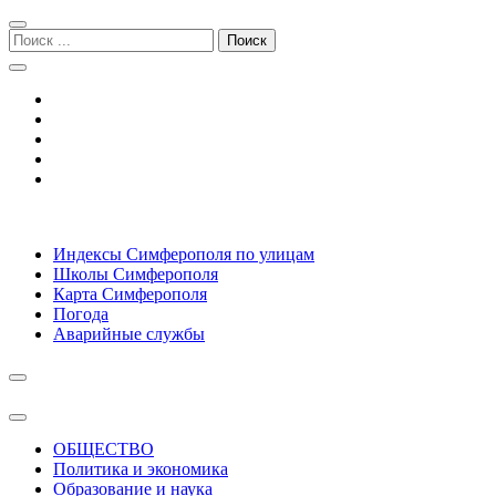
Перейти
Перейти
к
к
Поиск:
навигации
содержимому
Симферополь городской сайт
Индексы Симферополя по улицам
Школы Симферополя
Карта Симферополя
Погода
Аварийные службы
ОБЩЕСТВО
Политика и экономика
Образование и наука