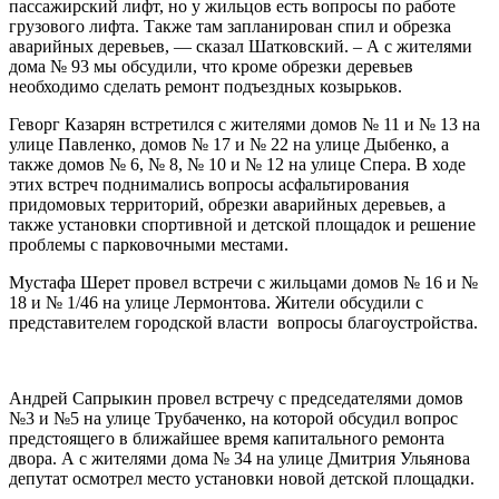
пассажирский лифт, но у жильцов есть вопросы по работе
грузового лифта. Также там запланирован спил и обрезка
аварийных деревьев, — сказал Шатковский. – А с жителями
дома № 93 мы обсудили, что кроме обрезки деревьев
необходимо сделать ремонт подъездных козырьков.
Геворг Казарян встретился с жителями домов № 11 и № 13 на
улице Павленко, домов № 17 и № 22 на улице Дыбенко, а
также домов № 6, № 8, № 10 и № 12 на улице Спера. В ходе
этих встреч поднимались вопросы асфальтирования
придомовых территорий, обрезки аварийных деревьев, а
также установки спортивной и детской площадок и решение
проблемы с парковочными местами.
Мустафа Шерет провел встречи с жильцами домов № 16 и №
18 и № 1/46 на улице Лермонтова. Жители обсудили с
представителем городской власти вопросы благоустройства.
Андрей Сапрыкин провел встречу с председателями домов
№3 и №5 на улице Трубаченко, на которой обсудил вопрос
предстоящего в ближайшее время капитального ремонта
двора. А с жителями дома № 34 на улице Дмитрия Ульянова
депутат осмотрел место установки новой детской площадки.