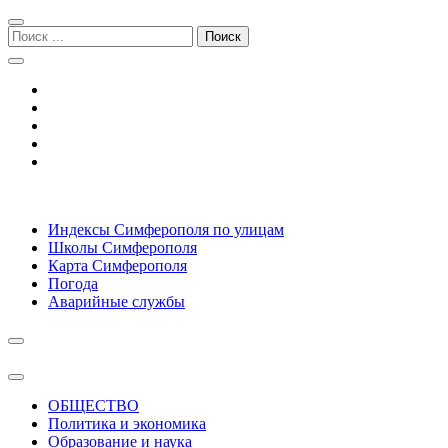
Перейти
Перейти
к
к
Поиск:
навигации
содержимому
Симферополь городской сайт
Индексы Симферополя по улицам
Школы Симферополя
Карта Симферополя
Погода
Аварийные службы
ОБЩЕСТВО
Политика и экономика
Образование и наука