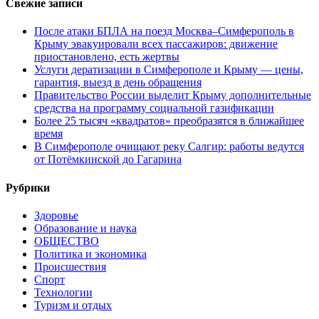
Свежие записи
После атаки БПЛА на поезд Москва–Симферополь в
Крыму эвакуировали всех пассажиров: движение
приостановлено, есть жертвы
Услуги дератизации в Симферополе и Крыму — цены,
гарантия, выезд в день обращения
Правительство России выделит Крыму дополнительные
средства на программу социальной газификации
Более 25 тысяч «квадратов» преобразятся в ближайшее
время
В Симферополе очищают реку Салгир: работы ведутся
от Потёмкинской до Гагарина
Рубрики
Здоровье
Образование и наука
ОБЩЕСТВО
Политика и экономика
Происшествия
Спорт
Технологии
Туризм и отдых