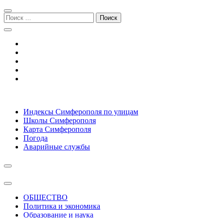
Перейти
Перейти
к
к
Поиск:
навигации
содержимому
Симферополь городской сайт
Индексы Симферополя по улицам
Школы Симферополя
Карта Симферополя
Погода
Аварийные службы
ОБЩЕСТВО
Политика и экономика
Образование и наука