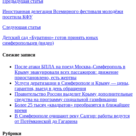
Навигация
Предыдущая статья
по
Иностранная делегация Всемирного фестиваля молодёжи
посетила КФУ
записям
Следующая статья
​Детский сад «Буратино» готов принять юных
симферопольцев (видео)
Свежие записи
После атаки БПЛА на поезд Москва–Симферополь в
Крыму эвакуировали всех пассажиров: движение
приостановлено, есть жертвы
Услуги дератизации в Симферополе и Крыму — цены,
гарантия, выезд в день обращения
Правительство России выделит Крыму дополнительные
средства на программу социальной газификации
Более 25 тысяч «квадратов» преобразятся в ближайшее
время
В Симферополе очищают реку Салгир: работы ведутся
от Потёмкинской до Гагарина
Рубрики