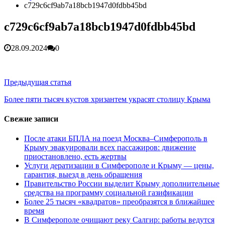
гарантия, выезд в день обращени...
01.04.2026
c729c6cf9ab7a18bcb1947d0fdbb45bd
Правительство России выделит Крыму дополнительные
средства на программу социальн...
01.04.2026
c729c6cf9ab7a18bcb1947d0fdbb45bd
Более 25 тысяч «квадратов» преобразятся в ближайшее
время...
26.02.2026
28.09.2024
0
В Симферополе очищают реку Салгир: работы ведутся
от Потёмкинской до Гагарина...
05.09.2025
Навигация
Предыдущая статья
по
Более пяти тысяч кустов хризантем украсят столицу Крыма
записям
Свежие записи
После атаки БПЛА на поезд Москва–Симферополь в
Крыму эвакуировали всех пассажиров: движение
приостановлено, есть жертвы
Услуги дератизации в Симферополе и Крыму — цены,
гарантия, выезд в день обращения
Правительство России выделит Крыму дополнительные
средства на программу социальной газификации
Более 25 тысяч «квадратов» преобразятся в ближайшее
время
В Симферополе очищают реку Салгир: работы ведутся