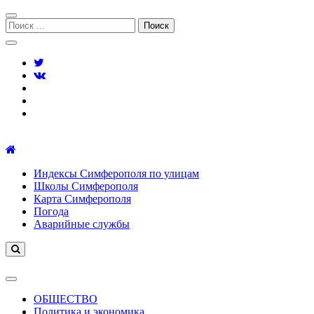
Перейти
Перейти
к
к
Поиск:
навигации
содержимому
Симферополь городской сайт
Индексы Симферополя по улицам
Школы Симферополя
Карта Симферополя
Погода
Аварийные службы
ОБЩЕСТВО
Политика и экономика