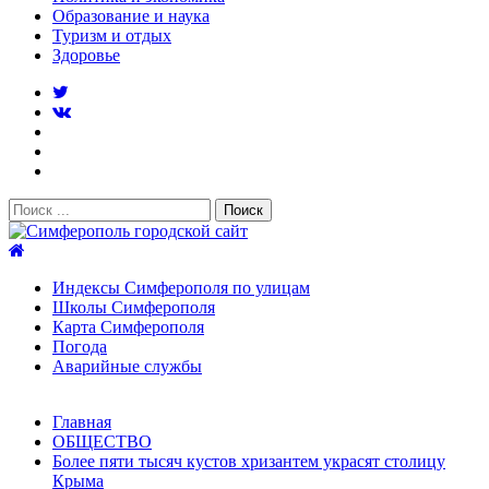
Образование и наука
Туризм и отдых
Здоровье
Поиск:
Симферополь городской сайт
Индексы Симферополя по улицам
Школы Симферополя
Карта Симферополя
Погода
Аварийные службы
Новости
Главная
После атаки БПЛА на поезд Москва–Симферополь в
ОБЩЕСТВО
Крыму эвакуировали всех пассажиро...
08.06.2026
Более пяти тысяч кустов хризантем украсят столицу
Услуги дератизации в Симферополе и Крыму — цены,
Крыма