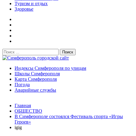
Туризм и отдых
Здоровье
Поиск:
Симферополь городской сайт
Индексы Симферополя по улицам
Школы Симферополя
Карта Симферополя
Погода
Аварийные службы
Новости
Главная
После атаки БПЛА на поезд Москва–Симферополь в
ОБЩЕСТВО
Крыму эвакуировали всех пассажиро...
08.06.2026
В Симферополе состоялся Фестиваль спорта «Игры
Услуги дератизации в Симферополе и Крыму — цены,
Героев»
гарантия, выезд в день обращени...
01.04.2026
igig
Правительство России выделит Крыму дополнительные