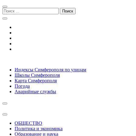
Перейти
Перейти
к
к
Поиск:
навигации
содержимому
Симферополь городской сайт
Индексы Симферополя по улицам
Школы Симферополя
Карта Симферополя
Погода
Аварийные службы
ОБЩЕСТВО
Политика и экономика
Образование и наука