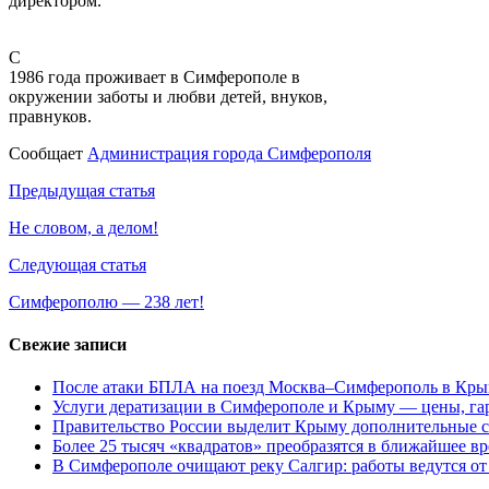
директором.
С
1986 года проживает в Симферополе в
окружении заботы и любви детей, внуков,
правнуков.
Сообщает
Администрация города Симферополя
Навигация
Предыдущая статья
по
Не словом, а делом!
записям
Следующая статья
Симферополю — 238 лет!
Свежие записи
После атаки БПЛА на поезд Москва–Симферополь в Крым
Услуги дератизации в Симферополе и Крыму — цены, гар
Правительство России выделит Крыму дополнительные с
Более 25 тысяч «квадратов» преобразятся в ближайшее в
В Симферополе очищают реку Салгир: работы ведутся от