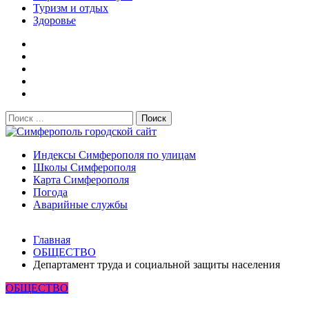
Туризм и отдых
Здоровье
Поиск:
Симферополь городской сайт
Индексы Симферополя по улицам
Школы Симферополя
Карта Симферополя
Погода
Аварийные службы
Новости
Главная
После атаки БПЛА на поезд Москва–Симферополь в Крым
ОБЩЕСТВО
Услуги дератизации в Симферополе и Крыму — цены, гара
Департамент труда и социальной защиты населения
Правительство России выделит Крыму дополнительные ср
ОБЩЕСТВО
Более 25 тысяч «квадратов» преобразятся в ближайшее вр
В Симферополе очищают реку Салгир: работы ведутся от