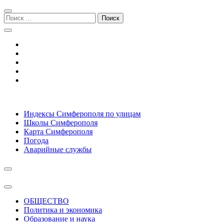
Перейти
Перейти
к
к
Поиск:
навигации
содержимому
Симферополь городской сайт
Индексы Симферополя по улицам
Школы Симферополя
Карта Симферополя
Погода
Аварийные службы
ОБЩЕСТВО
Политика и экономика
Образование и наука