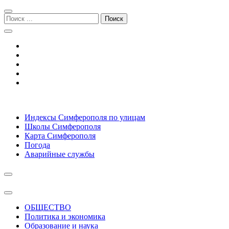
Перейти
Перейти
к
к
Поиск:
навигации
содержимому
Симферополь городской сайт
Индексы Симферополя по улицам
Школы Симферополя
Карта Симферополя
Погода
Аварийные службы
ОБЩЕСТВО
Политика и экономика
Образование и наука