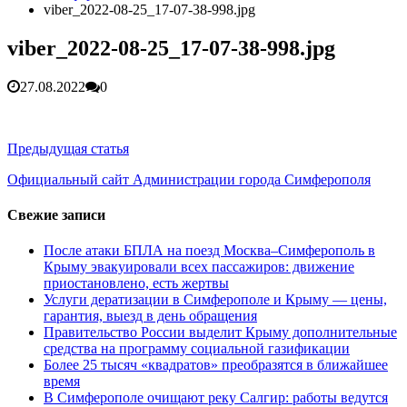
гарантия, выезд в день обращени...
01.04.2026
viber_2022-08-25_17-07-38-998.jpg
Правительство России выделит Крыму дополнительные
средства на программу социальн...
01.04.2026
viber_2022-08-25_17-07-38-998.jpg
Более 25 тысяч «квадратов» преобразятся в ближайшее
время...
26.02.2026
27.08.2022
0
В Симферополе очищают реку Салгир: работы ведутся
от Потёмкинской до Гагарина...
05.09.2025
Навигация
Предыдущая статья
по
Официальный сайт Администрации города Симферополя
записям
Свежие записи
После атаки БПЛА на поезд Москва–Симферополь в
Крыму эвакуировали всех пассажиров: движение
приостановлено, есть жертвы
Услуги дератизации в Симферополе и Крыму — цены,
гарантия, выезд в день обращения
Правительство России выделит Крыму дополнительные
средства на программу социальной газификации
Более 25 тысяч «квадратов» преобразятся в ближайшее
время
В Симферополе очищают реку Салгир: работы ведутся