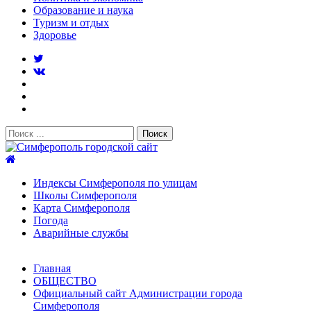
Образование и наука
Туризм и отдых
Здоровье
Поиск:
Симферополь городской сайт
Индексы Симферополя по улицам
Школы Симферополя
Карта Симферополя
Погода
Аварийные службы
Новости
Главная
После атаки БПЛА на поезд Москва–Симферополь в
ОБЩЕСТВО
Крыму эвакуировали всех пассажиро...
08.06.2026
Официальный сайт Администрации города
Услуги дератизации в Симферополе и Крыму — цены,
Симферополя