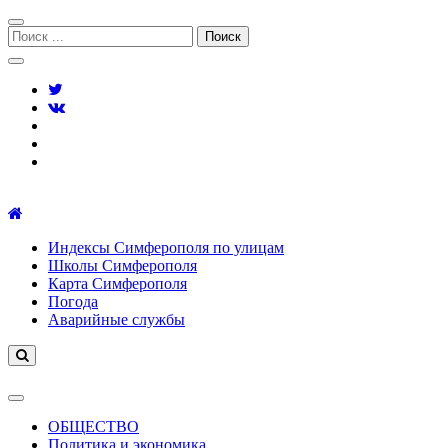
Перейти
Перейти
к
к
Поиск:
навигации
содержимому
Симферополь городской сайт
Индексы Симферополя по улицам
Школы Симферополя
Карта Симферополя
Погода
Аварийные службы
ОБЩЕСТВО
Политика и экономика