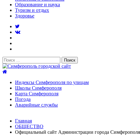
Образование и наука
Туризм и отдых
Здоровье
Поиск:
Симферополь городской сайт
Индексы Симферополя по улицам
Школы Симферополя
Карта Симферополя
Погода
Аварийные службы
Новости
Главная
После атаки БПЛА на поезд Москва–Симферополь в Крым
ОБЩЕСТВО
Услуги дератизации в Симферополе и Крыму — цены, гара
Официальный сайт Администрации города Симферополя
Правительство России выделит Крыму дополнительные ср