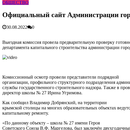
ОБЩЕСТВО
Более 25 тысяч «квадратов» преобразятся в ближайшее вр
В Симферополе очищают реку Салгир: работы ведутся от
Официальный сайт Администрации го
30.08.2022
0
Выездная комиссия провела предварительную проверку готовн
департамента капитального строительства администрации гор
Комиссионный осмотр провели представители подрядной
организации, профильного структурного подразделения админ
службы государственного строительного надзора. Также в пров
директор школы № 27 Ирина Угримова.
Как сообщил Владимир Добрянский, на территории
крымской столицы на многих образовательных объектах ведутс
капитальному ремонту.
«По данному объекту – школа № 27 имени Героя
Советского Союза В.Ф. Маргелова, был заключён двухгодичны