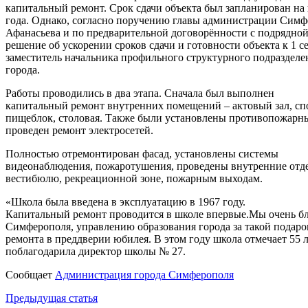
капитальный ремонт. Срок сдачи объекта был запланирован на
года. Однако, согласно поручению главы администрации Сим
Афанасьева и по предварительной договорённости с подрядно
решение об ускорении сроков сдачи и готовности объекта к 1 
заместитель начальника профильного структурного подраздел
города.
Работы проводились в два этапа. Сначала был выполнен
капитальный ремонт внутренних помещений – актовый зал, сп
пищеблок, столовая. Также были установлены противопожарн
проведен ремонт электросетей.
Полностью отремонтирован фасад, установлены системы
видеонаблюдения, пожаротушения, проведены внутренние отд
вестибюлю, рекреационной зоне, пожарным выходам.
«Школа была введена в эксплуатацию в 1967 году.
Капитальный ремонт проводится в школе впервые.Мы очень б
Симферополя, управлению образования города за такой подаро
ремонта в преддверии юбилея. В этом году школа отмечает 55 ле
поблагодарила директор школы № 27.
Сообщает
Администрация города Симферополя
Навигация
Предыдущая статья