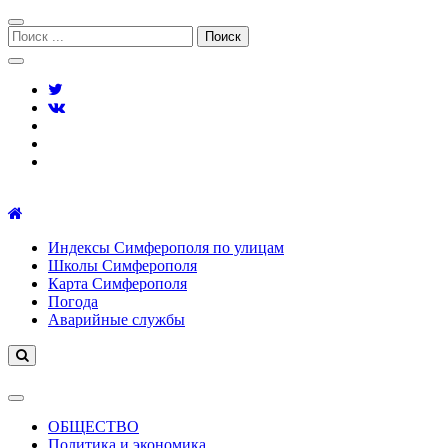
Перейти
Перейти
к
к
Поиск:
навигации
содержимому
Симферополь городской сайт
Индексы Симферополя по улицам
Школы Симферополя
Карта Симферополя
Погода
Аварийные службы
ОБЩЕСТВО
Политика и экономика