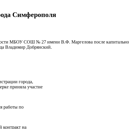
емя...
26.02.2026
 Потёмкинской до Гагарина...
05.09.2025
рода Симферополя
ости МБОУ СОШ № 27 имени В.Ф. Маргелова после капитального
ода Владимир Добрянский.
истрации города,
ерке приняла участие
я работы по
й контракт на