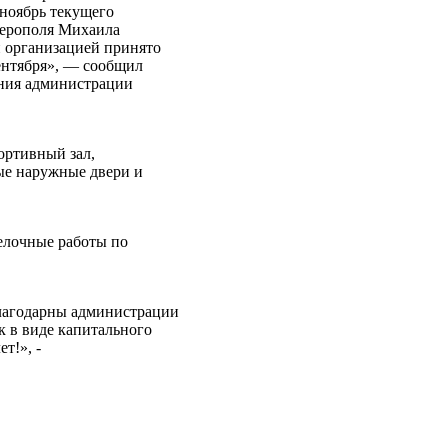
 ноябрь текущего
ферополя Михаила
й организацией принято
сентября», — сообщил
ения администрации
ортивный зал,
ые наружные двери и
елочные работы по
лагодарны администрации
к в виде капитального
т!», -