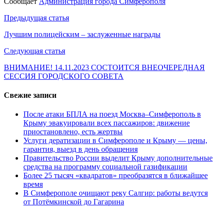
Сообщает
Администрация города Симферополя
Навигация
Предыдущая статья
по
Лучшим полицейским – заслуженные награды
записям
Следующая статья
ВНИМАНИЕ! 14.11.2023 СОСТОИТСЯ ВНЕОЧЕРЕДНАЯ
СЕССИЯ ГОРОДСКОГО СОВЕТА
Свежие записи
После атаки БПЛА на поезд Москва–Симферополь в
Крыму эвакуировали всех пассажиров: движение
приостановлено, есть жертвы
Услуги дератизации в Симферополе и Крыму — цены,
гарантия, выезд в день обращения
Правительство России выделит Крыму дополнительные
средства на программу социальной газификации
Более 25 тысяч «квадратов» преобразятся в ближайшее
время
В Симферополе очищают реку Салгир: работы ведутся
от Потёмкинской до Гагарина