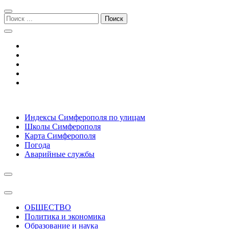
Перейти
Перейти
к
к
Поиск:
навигации
содержимому
Симферополь городской сайт
Индексы Симферополя по улицам
Школы Симферополя
Карта Симферополя
Погода
Аварийные службы
ОБЩЕСТВО
Политика и экономика
Образование и наука