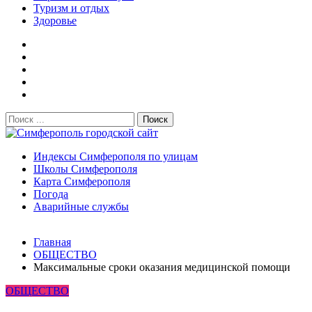
Туризм и отдых
Здоровье
Поиск:
Симферополь городской сайт
Индексы Симферополя по улицам
Школы Симферополя
Карта Симферополя
Погода
Аварийные службы
Новости
Главная
После атаки БПЛА на поезд Москва–Симферополь в
ОБЩЕСТВО
Крыму эвакуировали всех пассажиро...
08.06.2026
Максимальные сроки оказания медицинской помощи
Услуги дератизации в Симферополе и Крыму — цены,
ОБЩЕСТВО
гарантия, выезд в день обращени...
01.04.2026
Правительство России выделит Крыму дополнительные