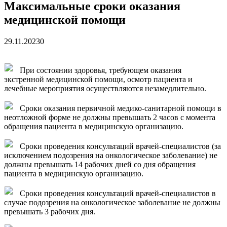
средства на программу социальн...
01.04.2026
Максимальные сроки оказания
Более 25 тысяч «квадратов» преобразятся в ближайшее
медицинской помощи
время...
26.02.2026
В Симферополе очищают реку Салгир: работы ведутся
от Потёмкинской до Гагарина...
05.09.2025
29.11.2023
0
При состоянии здоровья, требующем оказания
экстренной медицинской помощи, осмотр пациента и
лечебные мероприятия осуществляются незамедлительно.
Сроки оказания первичной медико-санитарной помощи в
неотложной форме не должны превышать 2 часов с момента
обращения пациента в медицинскую организацию.
Сроки проведения консультаций врачей-специалистов (за
исключением подозрения на онкологическое заболевание) не
должны превышать 14 рабочих дней со дня обращения
пациента в медицинскую организацию.
Сроки проведения консультаций врачей-специалистов в
случае подозрения на онкологическое заболевание не должны
превышать 3 рабочих дня.