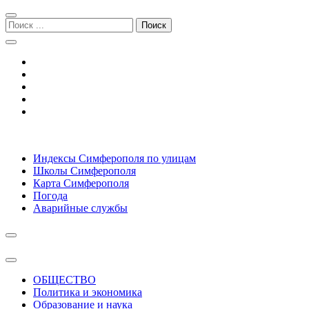
Перейти
Перейти
к
к
Поиск:
навигации
содержимому
Симферополь городской сайт
Индексы Симферополя по улицам
Школы Симферополя
Карта Симферополя
Погода
Аварийные службы
ОБЩЕСТВО
Политика и экономика
Образование и наука