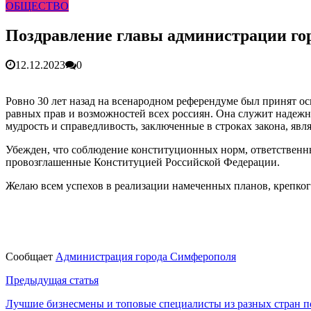
ОБЩЕСТВО
Более 25 тысяч «квадратов» преобразятся в ближайшее вр
В Симферополе очищают реку Салгир: работы ведутся от
Поздравление главы администрации го
12.12.2023
0
Ровно 30 лет назад на всенародном референдуме был принят ос
равных прав и возможностей всех россиян. Она служит надеж
мудрость и справедливость, заключенные в строках закона, яв
Убежден, что соблюдение конституционных норм, ответственный
провозглашенные Конституцией Российской Федерации.
Желаю всем успехов в реализации намеченных планов, крепког
Сообщает
Администрация города Симферополя
Навигация
Предыдущая статья
по
Лучшие бизнесмены и топовые специалисты из разных стран 