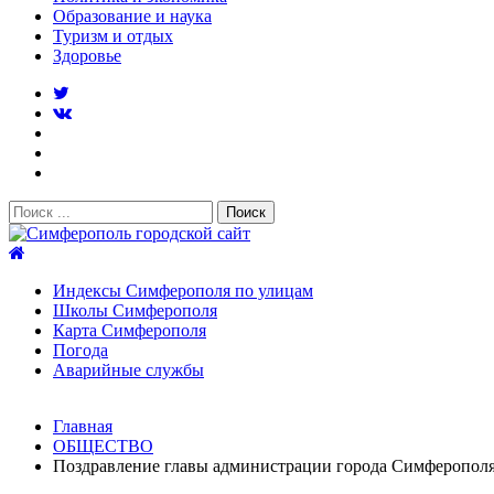
Образование и наука
Туризм и отдых
Здоровье
Поиск:
Симферополь городской сайт
Индексы Симферополя по улицам
Школы Симферополя
Карта Симферополя
Погода
Аварийные службы
Новости
Главная
После атаки БПЛА на поезд Москва–Симферополь в Крым
ОБЩЕСТВО
Услуги дератизации в Симферополе и Крыму — цены, гара
Поздравление главы администрации города Симферопол
Правительство России выделит Крыму дополнительные ср