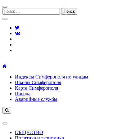
Перейти
Перейти
к
к
Поиск:
навигации
содержимому
Симферополь городской сайт
Индексы Симферополя по улицам
Школы Симферополя
Карта Симферополя
Погода
Аварийные службы
ОБЩЕСТВО
Политика и экономика