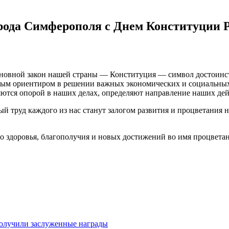
емя...
26.02.2026
 Потёмкинской до Гагарина...
05.09.2025
рода Симферополя с Днем Конституции 
новной закон нашей страны — Конституция — символ достоинства
ным ориентиром в решении важных экономических и социальных 
ляются опорой в наших делах, определяют направление наших де
 труд каждого из нас станут залогом развития и процветания н
о здоровья, благополучия и новых достижений во имя процвета
получили заслуженные награды