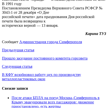
В 1991 году
Постановлением Президиума Верховного Совета РСФСР №
3043-1 от 28 декабря «О Дне
российской печати» дата празднования Дня российской
печати была возвращена к
исторически верной — 13 января.
Карина ТУЗ
Сообщает
Администрация города Симферополя
Навигация
Предыдущая статья
по
Прошло заседание постоянного комитета горсовета
записям
Следующая статья
В КФУ возобновил работу цех по производству
металлопластиковых окон
Свежие записи
После атаки БПЛА на поезд Москва–Симферополь в
Крыму эвакуировали всех пассажиров: движение
приостановлено, есть жертвы