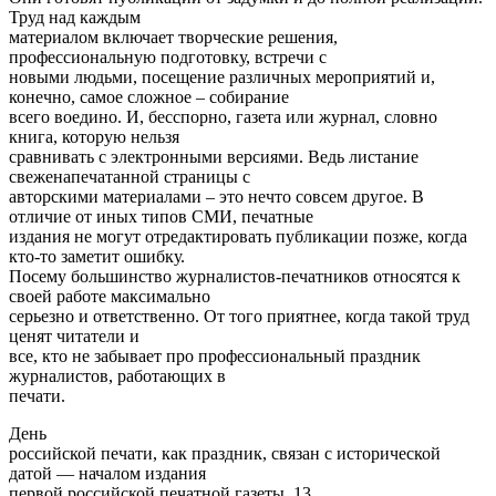
Труд над каждым
материалом включает творческие решения,
профессиональную подготовку, встречи с
новыми людьми, посещение различных мероприятий и,
конечно, самое сложное – собирание
всего воедино. И, бесспорно, газета или журнал, словно
книга, которую нельзя
сравнивать с электронными версиями. Ведь листание
свеженапечатанной страницы с
авторскими материалами – это нечто совсем другое. В
отличие от иных типов СМИ, печатные
издания не могут отредактировать публикации позже, когда
кто-то заметит ошибку.
Посему большинство журналистов-печатников относятся к
своей работе максимально
серьезно и ответственно. От того приятнее, когда такой труд
ценят читатели и
все, кто не забывает про профессиональный праздник
журналистов, работающих в
печати.
День
российской печати, как праздник, связан с исторической
датой — началом издания
первой российской печатной газеты. 13