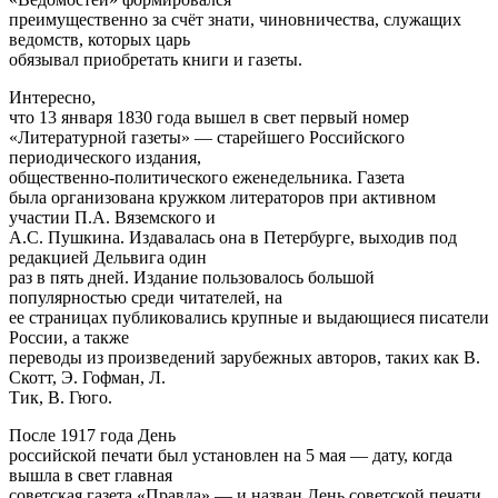
преимущественно за счёт знати, чиновничества, служащих
ведомств, которых царь
обязывал приобретать книги и газеты.
Интересно,
что 13 января 1830 года вышел в свет первый номер
«Литературной газеты» — старейшего Российского
периодического издания,
общественно-политического еженедельника. Газета
была организована кружком литераторов при активном
участии П.А. Вяземского и
А.С. Пушкина. Издавалась она в Петербурге, выходив под
редакцией Дельвига один
раз в пять дней. Издание пользовалось большой
популярностью среди читателей, на
ее страницах публиковались крупные и выдающиеся писатели
России, а также
переводы из произведений зарубежных авторов, таких как В.
Скотт, Э. Гофман, Л.
Тик, В. Гюго.
После 1917 года День
российской печати был установлен на 5 мая — дату, когда
вышла в свет главная
советская газета «Правда» — и назван День советской печати.