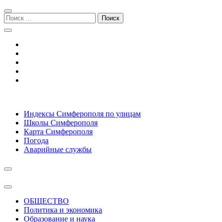
Перейти
Перейти
к
к
Поиск:
навигации
содержимому
Симферополь городской сайт
Индексы Симферополя по улицам
Школы Симферополя
Карта Симферополя
Погода
Аварийные службы
ОБЩЕСТВО
Политика и экономика
Образование и наука