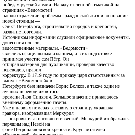
победам русской армии. Наряду с военной тематикой на
страницах «Ведомостей»
нашли отражение проблемы гражданской жизни: основание
новой столицы —
Санкт-Петербурга, строительство городов и крепостей,
развитие торговли.
Источником информации служили официальные документы,
донесения послов,
ведомственные материалы. «Ведомости»
являлись официальным изданием, и в их подготовке
принимал участие сам Пётр. Он
отбирал материал для публикации, проверял качество
переводов, правил
корректуру. В 1719 году по приказу царя ответственным за
выпуск «Ведомостей» в
Петербурге был назначен Борис Волков, а также один из
лучших переводчиков того
времени Яков Синявич. Большое значение придавалось
внешнему оформлению газеты.
Уже в первых номерах заглавную страницу украшала
гравюра, изображавшая Меркурия
— покровителя торговли и известий. Меркурий изображался
парящим над Невой на
фоне Петропавловской крепости. Круг читателей
«Ведомостей» формировался