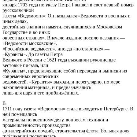
января 1703 года по указу Петра I вышел в свет первый номер
русскоязычной
газеты «Ведомости». Он назывался «Ведомости о военных и
иных делах,
достойных знания и памяти, случившихся в Московском
Государстве и во иных
окрестных странах». Вначале издание носило названия —
«Ведомости московские»,
«Российские ведомости», иногда «по старинке» —
«Куранты». До газеты Петра
Великого в России с 1621 года выходили рукописные
вестовые письма, или
«Куранты», представлявшие собой переводы и выписки из
современных европейских
ведомостей. «Куранты» выходили нерегулярно, по мере
накопления материала, и предназначались
лишь для царя и его приближённых.
В
1711 году газета «Ведомости» стала выходить в Петербурге. В
ней помещались
материалы по военному делу, вопросам техники и
промышленности, производства
артиллерийских орудий, строительства флота. Большая доля
публикаций посвящалась