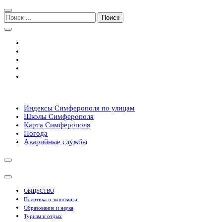
Перейти
Перейти
к
к
Поиск:
навигации
содержимому
Симферополь городской сайт
Индексы Симферополя по улицам
Школы Симферополя
Карта Симферополя
Погода
Аварийные службы
ОБЩЕСТВО
Политика и экономика
Образование и наука
Туризм и отдых