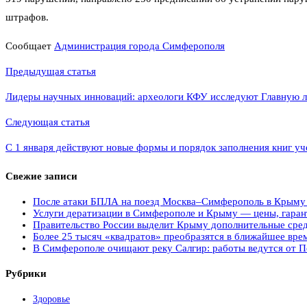
штрафов.
Сообщает
Администрация города Симферополя
Навигация
Предыдущая статья
по
Лидеры научных инноваций: археологи КФУ исследуют Главную 
записям
Следующая статья
С 1 января действуют новые формы и порядок заполнения книг у
Свежие записи
После атаки БПЛА на поезд Москва–Симферополь в Крыму э
Услуги дератизации в Симферополе и Крыму — цены, гарант
Правительство России выделит Крыму дополнительные сред
Более 25 тысяч «квадратов» преобразятся в ближайшее вре
В Симферополе очищают реку Салгир: работы ведутся от П
Рубрики
Здоровье