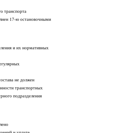
го транспорта
олнен 17-ю остановочными
еления и их нормативных
регулярных
состава не должен
ённости транспортных
урного подразделения
лено
шений и уплате