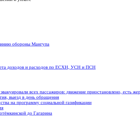
линию обороны Мангупа
чета доходов и расходов по ЕСХН, УСН и ПСН
вакуировали всех пассажиров: движение приостановлено, есть же
ия, выезд в день обращения
ства на программу социальной газификации
мя
отёмкинской до Гагарина