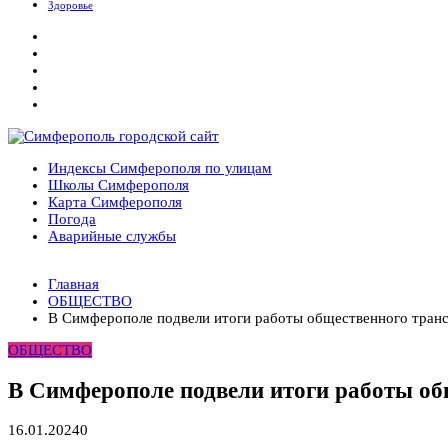
Здоровье
Симферополь городской сайт
Индексы Симферополя по улицам
Школы Симферополя
Карта Симферополя
Погода
Аварийные службы
Новости
Главная
После атаки БПЛА на поезд Москва–Симферополь в Крыму э
ОБЩЕСТВО
Услуги дератизации в Симферополе и Крыму — цены, гарант
В Симферополе подвели итоги работы общественного транс
Правительство России выделит Крыму дополнительные сред
ОБЩЕСТВО
Более 25 тысяч «квадратов» преобразятся в ближайшее врем
В Симферополе очищают реку Салгир: работы ведутся от П
В Симферополе подвели итоги работы общ
16.01.2024
0