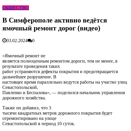
гарантия, выезд в день обращени...
01.04.2026
ОБЩЕСТВО
Правительство России выделит Крыму дополнительные
средства на программу социальн...
01.04.2026
Более 25 тысяч «квадратов» преобразятся в ближайшее
В Симферополе активно ведётся
время...
26.02.2026
ямочный ремонт дорог (видео)
В Симферополе очищают реку Салгир: работы ведутся
от Потёмкинской до Гагарина...
05.09.2025
03.02.2024
0
«Ямочный ремонт не
является полноценным ремонтом дороги, тем не менее, в
результате проведения таких
работ устраняются дефекты покрытия и предотвращается
дальнейшее разрушение. В
настоящее время параллельно ведутся работы на участке улиц
Севастопольской,
Павленко и Беспалова», — поделился начальник управления
дорожного хозяйства.
Также он добавил, что 3
тысячи квадратных метров дорожного покрытия будет
отремонтировано на улице
Севастопольской в период 10 суток.