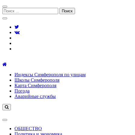
Перейти
Перейти
к
к
Поиск:
навигации
содержимому
Симферополь городской сайт
Индексы Симферополя по улицам
Школы Симферополя
Карта Симферополя
Погода
Аварийные службы
ОБЩЕСТВО
Политика и экономика