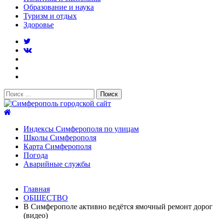
Образование и наука
Туризм и отдых
Здоровье
Поиск:
Симферополь городской сайт
Индексы Симферополя по улицам
Школы Симферополя
Карта Симферополя
Погода
Аварийные службы
Новости
Главная
После атаки БПЛА на поезд Москва–Симферополь в
ОБЩЕСТВО
Крыму эвакуировали всех пассажиро...
08.06.2026
В Симферополе активно ведётся ямочный ремонт дорог
Услуги дератизации в Симферополе и Крыму — цены,
(видео)