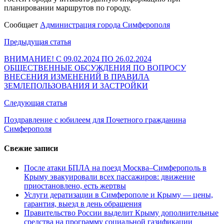
планировании маршрутов по городу.
Сообщает
Администрация города Симферополя
Навигация
Предыдущая статья
по
ВНИМАНИЕ! С 09.02.2024 ПО 26.02.2024
ОБЩЕСТВЕННЫЕ ОБСУЖДЕНИЯ ПО ВОПРОСУ
записям
ВНЕСЕНИЯ ИЗМЕНЕНИЙ В ПРАВИЛА
ЗЕМЛЕПОЛЬЗОВАНИЯ И ЗАСТРОЙКИ
Следующая статья
Поздравление с юбилеем для Почетного гражданина
Симферополя
Свежие записи
После атаки БПЛА на поезд Москва–Симферополь в
Крыму эвакуировали всех пассажиров: движение
приостановлено, есть жертвы
Услуги дератизации в Симферополе и Крыму — цены,
гарантия, выезд в день обращения
Правительство России выделит Крыму дополнительные
средства на программу социальной газификации