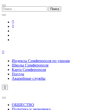
Перейти
Перейти
к
к
Поиск:
навигации
содержимому
Симферополь городской сайт
Индексы Симферополя по улицам
Школы Симферополя
Карта Симферополя
Погода
Аварийные службы
ОБЩЕСТВО
Политика и экономика