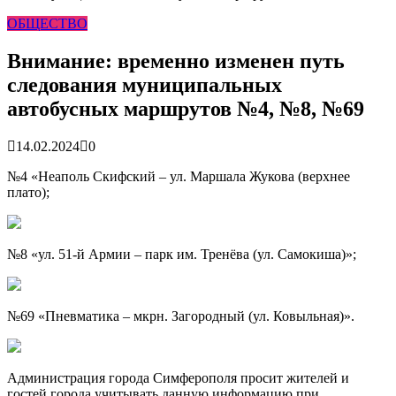
гарантия, выезд в день обращени...
01.04.2026
ОБЩЕСТВО
Правительство России выделит Крыму дополнительные
средства на программу социальн...
01.04.2026
Более 25 тысяч «квадратов» преобразятся в ближайшее
Внимание: временно изменен путь
время...
26.02.2026
следования муниципальных
В Симферополе очищают реку Салгир: работы ведутся
от Потёмкинской до Гагарина...
05.09.2025
автобусных маршрутов №4, №8, №69
14.02.2024
0
№4 «Неаполь Скифский – ул. Маршала Жукова (верхнее
плато);
№8 «ул. 51-й Армии – парк им. Тренёва (ул. Самокиша)»;
№69 «Пневматика – мкрн. Загородный (ул. Ковыльная)».
Администрация города Симферополя просит жителей и
гостей города учитывать данную информацию при