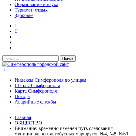
Образование и наука
Туризм и отдых
Здоровье
Поиск:
Симферополь городской сайт
Индексы Симферополя по улицам
Школы Симферополя
Карта Симферополя
Погода
Аварийные службы
Новости
Главная
После атаки БПЛА на поезд Москва–Симферополь в
ОБЩЕСТВО
Крыму эвакуировали всех пассажиро...
08.06.2026
Внимание: временно изменен путь следования
Услуги дератизации в Симферополе и Крыму — цены,
муниципальных автобусных маршрутов №4, №8, №69