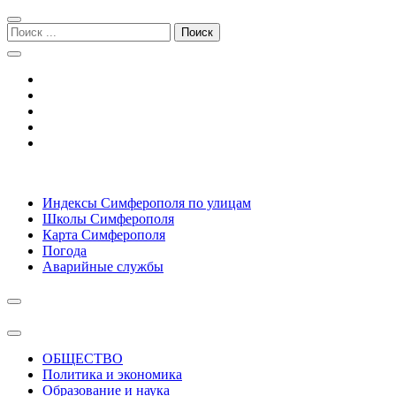
Перейти
Перейти
к
к
Поиск:
навигации
содержимому
Симферополь городской сайт
Индексы Симферополя по улицам
Школы Симферополя
Карта Симферополя
Погода
Аварийные службы
ОБЩЕСТВО
Политика и экономика
Образование и наука