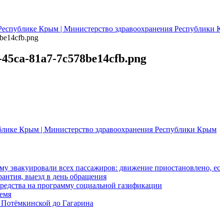
Республике Крым | Министерство здравоохранения Республики
be14cfb.png
45ca-81a7-7c578be14cfb.png
блике Крым | Министерство здравоохранения Республики Крым
у эвакуировали всех пассажиров: движение приостановлено, е
антия, выезд в день обращения
редства на программу социальной газификации
ремя
 Потёмкинской до Гагарина