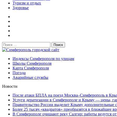
Туризм и отдых
Здоровье
Поиск:
Симферополь городской сайт
Индексы Симферополя по улицам
Школы Симферополя
Карта Симферополя
Погода
Аварийные службы
Новости
После атаки БПЛА на поезд Москва–Симферополь в Крым
Услуги дератизации в Симферополе и Крыму — цены, гара
Правительство России выделит Крыму дополнительные ср
Более 25 тысяч «квадратов» преобразятся в ближайшее вр
В Симферополе очищают реку Салгир: работы ведутся от