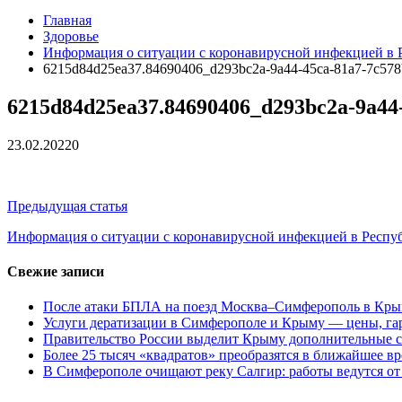
Главная
Здоровье
Информация о ситуации с коронавирусной инфекцией в 
6215d84d25ea37.84690406_d293bc2a-9a44-45ca-81a7-7c578
6215d84d25ea37.84690406_d293bc2a-9a44-
23.02.2022
0
Навигация
Предыдущая статья
по
Информация о ситуации с коронавирусной инфекцией в Респу
записям
Свежие записи
После атаки БПЛА на поезд Москва–Симферополь в Крым
Услуги дератизации в Симферополе и Крыму — цены, гар
Правительство России выделит Крыму дополнительные с
Более 25 тысяч «квадратов» преобразятся в ближайшее в
В Симферополе очищают реку Салгир: работы ведутся от