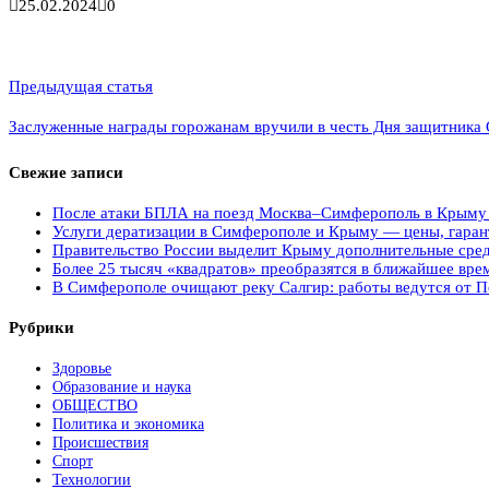
25.02.2024
0
Навигация
Предыдущая статья
по
Заслуженные награды горожанам вручили в честь Дня защитника 
записям
Свежие записи
После атаки БПЛА на поезд Москва–Симферополь в Крыму э
Услуги дератизации в Симферополе и Крыму — цены, гарант
Правительство России выделит Крыму дополнительные сред
Более 25 тысяч «квадратов» преобразятся в ближайшее вре
В Симферополе очищают реку Салгир: работы ведутся от П
Рубрики
Здоровье
Образование и наука
ОБЩЕСТВО
Политика и экономика
Происшествия
Спорт
Технологии