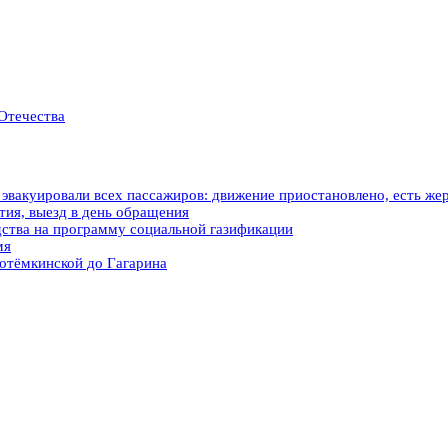
Отечества
вакуировали всех пассажиров: движение приостановлено, есть же
ия, выезд в день обращения
ства на программу социальной газификации
мя
отёмкинской до Гагарина