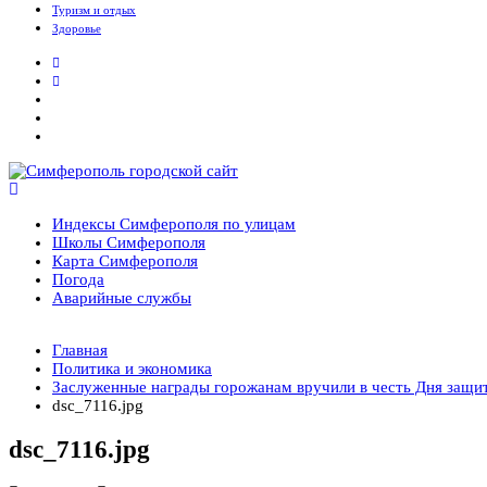
Туризм и отдых
Здоровье
Симферополь городской сайт
Индексы Симферополя по улицам
Школы Симферополя
Карта Симферополя
Погода
Аварийные службы
Новости
Главная
После атаки БПЛА на поезд Москва–Симферополь в Крыму э
Политика и экономика
Услуги дератизации в Симферополе и Крыму — цены, гарант
Заслуженные награды горожанам вручили в честь Дня защи
Правительство России выделит Крыму дополнительные сред
dsc_7116.jpg
Более 25 тысяч «квадратов» преобразятся в ближайшее врем
В Симферополе очищают реку Салгир: работы ведутся от П
dsc_7116.jpg