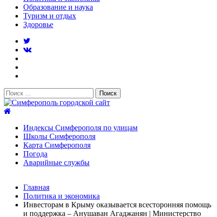
Образование и наука
Туризм и отдых
Здоровье
Поиск:
Симферополь городской сайт
Индексы Симферополя по улицам
Школы Симферополя
Карта Симферополя
Погода
Аварийные службы
Новости
Главная
После атаки БПЛА на поезд Москва–Симферополь в
Политика и экономика
Крыму эвакуировали всех пассажиро...
08.06.2026
Инвесторам в Крыму оказывается всесторонняя помощь
Услуги дератизации в Симферополе и Крыму — цены,
и поддержка – Анушаван Агаджанян | Министерство