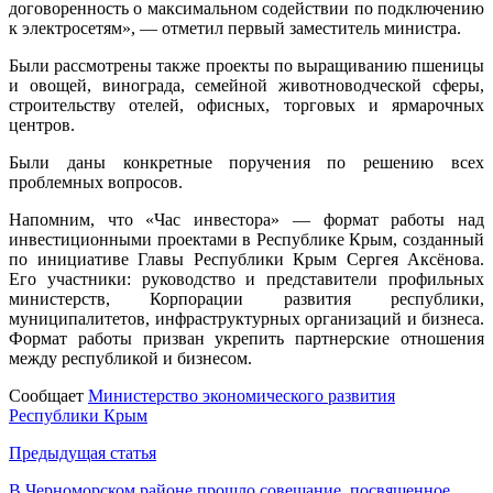
договоренность о максимальном содействии по подключению
к электросетям», — отметил первый заместитель министра.
Были рассмотрены также проекты по выращиванию пшеницы
и овощей, винограда, семейной животноводческой сферы,
строительству отелей, офисных, торговых и ярмарочных
центров.
Были даны конкретные поручения по решению всех
проблемных вопросов.
Напомним, что «Час инвестора» — формат работы над
инвестиционными проектами в Республике Крым, созданный
по инициативе Главы Республики Крым Сергея Аксёнова.
Его участники: руководство и представители профильных
министерств, Корпорации развития республики,
муниципалитетов, инфраструктурных организаций и бизнеса.
Формат работы призван укрепить партнерские отношения
между республикой и бизнесом.
Сообщает
Министерство экономического развития
Республики Крым
Навигация
Предыдущая статья
по
В Черноморском районе прошло совещание, посвященное