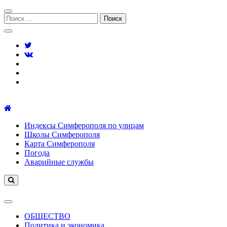
Перейти
Перейти
к
к
Поиск:
навигации
содержимому
Симферополь городской сайт
Индексы Симферополя по улицам
Школы Симферополя
Карта Симферополя
Погода
Аварийные службы
ОБЩЕСТВО
Политика и экономика