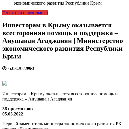
гарантия, выезд в день обращени...
01.04.2026
экономического развития Республики Крым
Правительство России выделит Крыму дополнительные
Политика и экономика
средства на программу социальн...
01.04.2026
Более 25 тысяч «квадратов» преобразятся в ближайшее
время...
26.02.2026
Инвесторам в Крыму оказывается
В Симферополе очищают реку Салгир: работы ведутся
всесторонняя помощь и поддержка –
от Потёмкинской до Гагарина...
05.09.2025
Анушаван Агаджанян | Министерство
экономического развития Республики
Крым
05.03.2022
0
Инвесторам в Крыму оказывается всесторонняя помощь и
поддержка – Анушаван Агаджанян
36 просмотров
05.03.2022
Первый заместитель министра экономического развития РК
провел «Час инвестора»