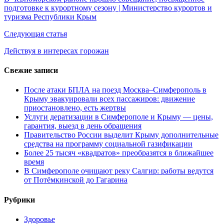
подготовке к курортному сезону | Министерство курортов и
записям
туризма Республики Крым
Следующая статья
Действуя в интересах горожан
Свежие записи
После атаки БПЛА на поезд Москва–Симферополь в
Крыму эвакуировали всех пассажиров: движение
приостановлено, есть жертвы
Услуги дератизации в Симферополе и Крыму — цены,
гарантия, выезд в день обращения
Правительство России выделит Крыму дополнительные
средства на программу социальной газификации
Более 25 тысяч «квадратов» преобразятся в ближайшее
время
В Симферополе очищают реку Салгир: работы ведутся
от Потёмкинской до Гагарина
Рубрики
Здоровье