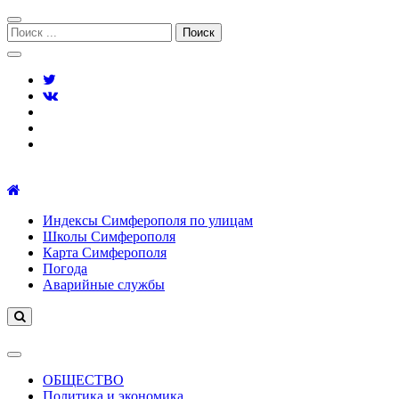
Перейти
Перейти
к
к
Поиск:
навигации
содержимому
Симферополь городской сайт
Индексы Симферополя по улицам
Школы Симферополя
Карта Симферополя
Погода
Аварийные службы
ОБЩЕСТВО
Политика и экономика