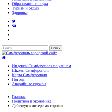
Образование и наука
Туризм и отдых
Здоровье
Поиск:
Симферополь городской сайт
Индексы Симферополя по улицам
Школы Симферополя
Карта Симферополя
Погода
Аварийные службы
Новости
Главная
После атаки БПЛА на поезд Москва–Симферополь в
Политика и экономика
Крыму эвакуировали всех пассажиро...
08.06.2026
Действуя в интересах горожан
Услуги дератизации в Симферополе и Крыму — цены,