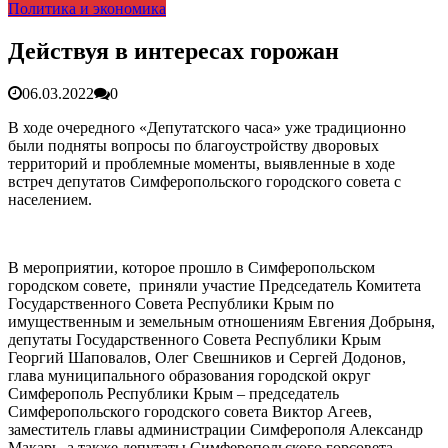
Политика и экономика
гарантия, выезд в день обращени...
01.04.2026
Правительство России выделит Крыму дополнительные
средства на программу социальн...
01.04.2026
Действуя в интересах горожан
Более 25 тысяч «квадратов» преобразятся в ближайшее
время...
26.02.2026
06.03.2022
0
В Симферополе очищают реку Салгир: работы ведутся
от Потёмкинской до Гагарина...
05.09.2025
В ходе очередного «Депутатского часа» уже традиционно
были подняты вопросы по благоустройству дворовых
территорий и проблемные моменты, выявленные в ходе
встреч депутатов Симферопольского городского совета с
населением.
В мероприятии, которое прошло в Симферопольском
городском совете, приняли участие Председатель Комитета
Государственного Совета Республики Крым по
имущественным и земельным отношениям Евгения Добрыня,
депутаты Государственного Совета Республики Крым
Георгий Шаповалов, Олег Свешников и Сергей Додонов,
глава муниципального образования городской округ
Симферополь Республики Крым – председатель
Симферопольского городского совета Виктор Агеев,
заместитель главы администрации Симферополя Александр
Макарь, а также депутаты Симферопольского горсовета.