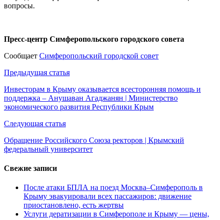
вопросы.
Пресс-центр Симферопольского городского совета
Сообщает
Симферопольский городской совет
Навигация
Предыдущая статья
по
Инвесторам в Крыму оказывается всесторонняя помощь и
поддержка – Анушаван Агаджанян | Министерство
записям
экономического развития Республики Крым
Следующая статья
Обращение Российского Союза ректоров | Крымский
федеральный университет
Свежие записи
После атаки БПЛА на поезд Москва–Симферополь в
Крыму эвакуировали всех пассажиров: движение
приостановлено, есть жертвы
Услуги дератизации в Симферополе и Крыму — цены,