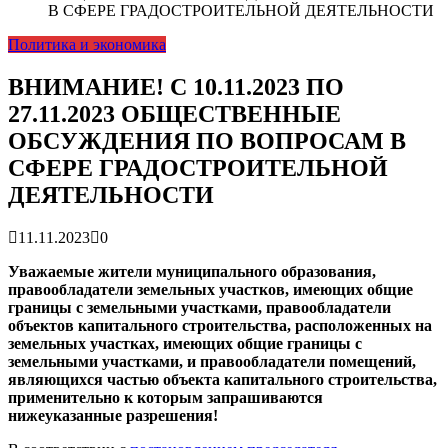
гарантия, выезд в день обращени...
01.04.2026
В СФЕРЕ ГРАДОСТРОИТЕЛЬНОЙ ДЕЯТЕЛЬНОСТИ
Правительство России выделит Крыму дополнительные
Политика и экономика
средства на программу социальн...
01.04.2026
Более 25 тысяч «квадратов» преобразятся в ближайшее
время...
26.02.2026
ВНИМАНИЕ! С 10.11.2023 ПО
В Симферополе очищают реку Салгир: работы ведутся
27.11.2023 ОБЩЕСТВЕННЫЕ
от Потёмкинской до Гагарина...
05.09.2025
ОБСУЖДЕНИЯ ПО ВОПРОСАМ В
СФЕРЕ ГРАДОСТРОИТЕЛЬНОЙ
ДЕЯТЕЛЬНОСТИ
11.11.2023
0
Уважаемые жители муниципального образования,
правообладатели земельных участков, имеющих общие
границы с земельными участками, правообладатели
объектов капитального строительства, расположенных на
земельных участках, имеющих общие границы с
земельными участками, и правообладатели помещений,
являющихся частью объекта капитального строительства,
применительно к которым запрашиваются
нижеуказанные разрешения!