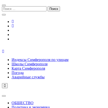
Перейти
Перейти
к
к
Поиск:
навигации
содержимому
Симферополь городской сайт
Индексы Симферополя по улицам
Школы Симферополя
Карта Симферополя
Погода
Аварийные службы
ОБЩЕСТВО
Политика и экономика