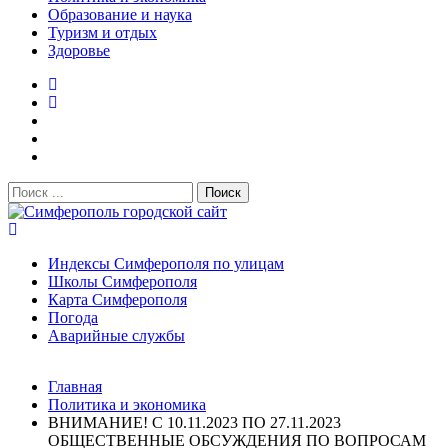
Образование и наука
Туризм и отдых
Здоровье
Поиск:
Симферополь городской сайт
Индексы Симферополя по улицам
Школы Симферополя
Карта Симферополя
Погода
Аварийные службы
Новости
Главная
После атаки БПЛА на поезд Москва–Симферополь в
Политика и экономика
Крыму эвакуировали всех пассажиро...
08.06.2026
ВНИМАНИЕ! С 10.11.2023 ПО 27.11.2023
Услуги дератизации в Симферополе и Крыму — цены,
ОБЩЕСТВЕННЫЕ ОБСУЖДЕНИЯ ПО ВОПРОСАМ