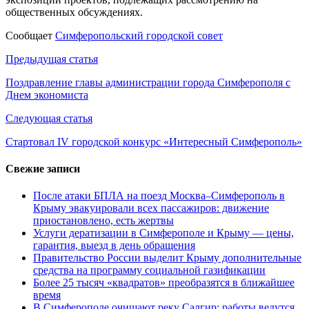
общественных обсуждениях.
Сообщает
Симферопольский городской совет
Навигация
Предыдущая статья
по
Поздравление главы администрации города Симферополя с
Днем экономиста
записям
Следующая статья
Стартовал IV городской конкурс «Интересный Симферополь»
Свежие записи
После атаки БПЛА на поезд Москва–Симферополь в
Крыму эвакуировали всех пассажиров: движение
приостановлено, есть жертвы
Услуги дератизации в Симферополе и Крыму — цены,
гарантия, выезд в день обращения
Правительство России выделит Крыму дополнительные
средства на программу социальной газификации
Более 25 тысяч «квадратов» преобразятся в ближайшее
время
В Симферополе очищают реку Салгир: работы ведутся