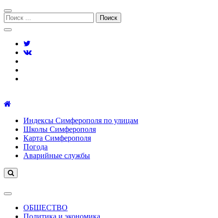
Перейти
Перейти
к
к
Поиск:
навигации
содержимому
Симферополь городской сайт
Индексы Симферополя по улицам
Школы Симферополя
Карта Симферополя
Погода
Аварийные службы
ОБЩЕСТВО
Политика и экономика