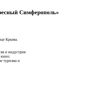
емя...
26.02.2026
 Потёмкинской до Гагарина...
05.09.2025
ересный Симферополь»
ице Крыма.
зм и индустрия
 кино;
е туризма и