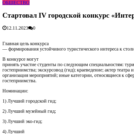
ОБЩЕСТВО
Более 25 тысяч «квадратов» преобразятся в ближайшее вр
В Симферополе очищают реку Салгир: работы ведутся от
Стартовал IV городской конкурс «Инт
12.11.2023
0
Главная цель конкурса
— формирования устойчивого туристического интереса к стол
В конкурсе могут
принять участие студенты по следующим специальностям: тури
гостеприимства; экскурсовод (гид); краеведение; актер театра и
организация мероприятий; иные категории, относящиеся к сфер
гостеприимства.
Номинации:
1) Лучший городской гид;
2) Лучший музейный гид;
3) Лучший эко-гид;
4) Лучший