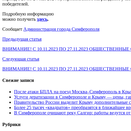
победителей.
Подробную информацию
можно получить
здесь
.
Сообщает
Администрация города Симферополя
Навигация
Предыдущая статья
по
ВНИМАНИЕ! С 10.11.2023 ПО 27.11.2023 ОБЩЕСТВЕ
записям
Следующая статья
ВНИМАНИЕ! С 10.11.2023 ПО 27.11.2023 ОБЩЕСТВЕ
Свежие записи
После атаки БПЛА на поезд Москва–Симферополь в Крым
Услуги дератизации в Симферополе и Крыму — цены, гар
Правительство России выделит Крыму дополнительные с
Более 25 тысяч «квадратов» преобразятся в ближайшее в
В Симферополе очищают реку Салгир: работы ведутся от
Рубрики