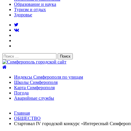
Образование и наука
Туризм и отдых
Здоровье
Поиск:
Симферополь городской сайт
Индексы Симферополя по улицам
Школы Симферополя
Карта Симферополя
Погода
Аварийные службы
Новости
Главная
После атаки БПЛА на поезд Москва–Симферополь в Крым
ОБЩЕСТВО
Услуги дератизации в Симферополе и Крыму — цены, гара
Стартовал IV городской конкурс «Интересный Симфероп
Правительство России выделит Крыму дополнительные ср