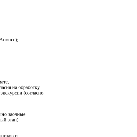
Анонсе);
мате,
гласия на обработку
экскурсии (согласно
очно-заочные
ый этап).
стников и