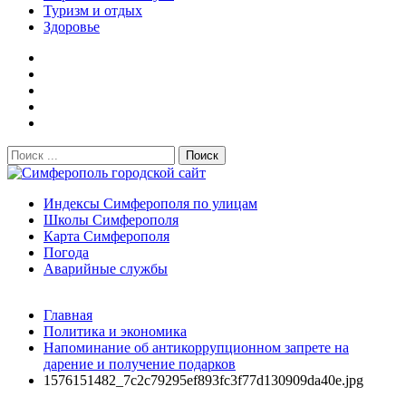
Туризм и отдых
Здоровье
Поиск:
Симферополь городской сайт
Индексы Симферополя по улицам
Школы Симферополя
Карта Симферополя
Погода
Аварийные службы
Новости
Главная
После атаки БПЛА на поезд Москва–Симферополь в
Политика и экономика
Крыму эвакуировали всех пассажиро...
08.06.2026
Напоминание об антикоррупционном запрете на
Услуги дератизации в Симферополе и Крыму — цены,
дарение и получение подарков
гарантия, выезд в день обращени...
01.04.2026
1576151482_7c2c79295ef893fc3f77d130909da40e.jpg
Правительство России выделит Крыму дополнительные