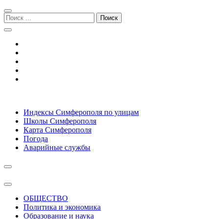
Перейти
Перейти
к
к
Поиск:
навигации
содержимому
Симферополь городской сайт
Индексы Симферополя по улицам
Школы Симферополя
Карта Симферополя
Погода
Аварийные службы
ОБЩЕСТВО
Политика и экономика
Образование и наука