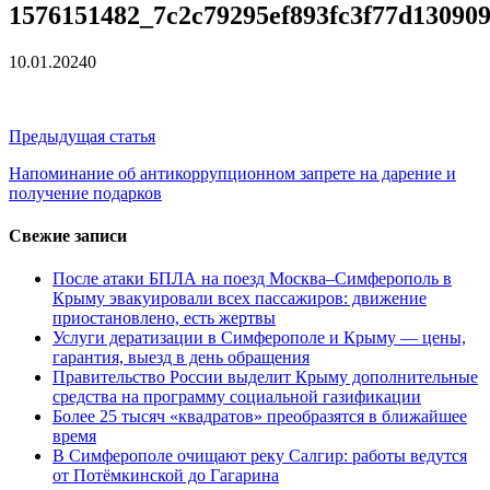
средства на программу социальн...
01.04.2026
1576151482_7c2c79295ef893fc3f77d130909
Более 25 тысяч «квадратов» преобразятся в ближайшее
время...
26.02.2026
10.01.2024
0
В Симферополе очищают реку Салгир: работы ведутся
от Потёмкинской до Гагарина...
05.09.2025
Навигация
Предыдущая статья
по
Напоминание об антикоррупционном запрете на дарение и
получение подарков
записям
Свежие записи
После атаки БПЛА на поезд Москва–Симферополь в
Крыму эвакуировали всех пассажиров: движение
приостановлено, есть жертвы
Услуги дератизации в Симферополе и Крыму — цены,
гарантия, выезд в день обращения
Правительство России выделит Крыму дополнительные
средства на программу социальной газификации
Более 25 тысяч «квадратов» преобразятся в ближайшее
время
В Симферополе очищают реку Салгир: работы ведутся
от Потёмкинской до Гагарина