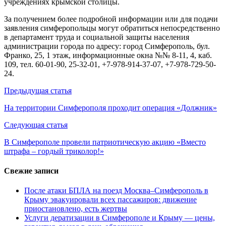
учреждениях крымской столицы.
За получением более подробной информации или для подачи
заявления симферопольцы могут обратиться непосредственно
в департамент труда и социальной защиты населения
администрации города по адресу: город Симферополь, бул.
Франко, 25, 1 этаж, информационные окна №№ 8-11, 4, каб.
109, тел. 60-01-90, 25-32-01, +7-978-914-37-07, +7-978-729-50-
24.
Навигация
Предыдущая статья
по
На территории Симферополя проходит операция «Должник»
записям
Следующая статья
​В Симферополе провели патриотическую акцию «Вместо
штрафа – гордый триколор!»
Свежие записи
После атаки БПЛА на поезд Москва–Симферополь в
Крыму эвакуировали всех пассажиров: движение
приостановлено, есть жертвы
Услуги дератизации в Симферополе и Крыму — цены,