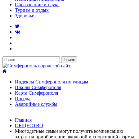
Образование и наука
Туризм и отдых
Здоровье
Поиск:
Симферополь городской сайт
Индексы Симферополя по улицам
Школы Симферополя
Карта Симферополя
Погода
Аварийные службы
Новости
Главная
После атаки БПЛА на поезд Москва–Симферополь в
ОБЩЕСТВО
Крыму эвакуировали всех пассажиро...
08.06.2026
Многодетные семьи могут получить компенсацию
Услуги дератизации в Симферополе и Крыму — цены,
затрат на приобретение школьной и спортивной формы