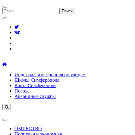
Перейти
Перейти
к
к
Поиск:
навигации
содержимому
Симферополь городской сайт
Индексы Симферополя по улицам
Школы Симферополя
Карта Симферополя
Погода
Аварийные службы
ОБЩЕСТВО
Политика и экономика