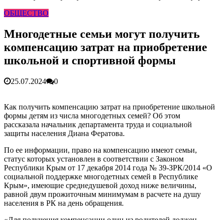
гарантия, выезд в день обращени...
01.04.2026
ОБЩЕСТВО
Правительство России выделит Крыму дополнительные
средства на программу социальн...
01.04.2026
Более 25 тысяч «квадратов» преобразятся в ближайшее
Многодетные семьи могут получить
время...
26.02.2026
компенсацию затрат на приобретение
В Симферополе очищают реку Салгир: работы ведутся
от Потёмкинской до Гагарина...
05.09.2025
школьной и спортивной формы
25.07.2024
0
Как получить компенсацию затрат на приобретение школьной
формы детям из числа многодетных семей? Об этом
рассказала начальник департамента труда и социальной
защиты населения Диана Фератова.
По ее информации, право на компенсацию имеют семьи,
статус которых установлен в соответствии с Законом
Республики Крым от 17 декабря 2014 года № 39-ЗРК/2014 «О
социальной поддержке многодетных семей в Республике
Крым», имеющие среднедушевой доход ниже величины,
равной двум прожиточным минимумам в расчете на душу
населения в РК на день обращения.
«Для получения компенсации один из родителей должен